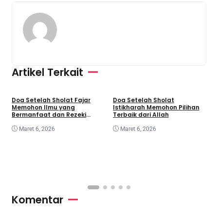
Artikel Terkait
Doa Setelah Sholat Fajar
Doa Setelah Sholat
D
Memohon Ilmu yang
Istikharah Memohon Pilihan
S
Bermanfaat dan Rezeki
Terbaik dari Allah
K
Berkah
Maret 6, 2026
Maret 6, 2026
Komentar