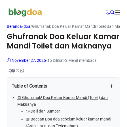
Beranda
/
doa
/
Ghufranak Doa Keluar Kamar Mandi Toilet dan Makn
Ghufranak Doa Keluar Kamar
Mandi Toilet dan Maknanya
November 27, 2025
•
15
Dilihat
•
2 Menit membaca
Facebook
Twitter
WhatsApp
+
Table of Contents
🧼 Ghufranak! Doa Keluar Kamar Mandi (Toilet) dan
Maknanya
📜 Dalil dan Sumber
📖 Bacaan Doa doa sebelum keluar kamar mandi
(Arab, Latin, dan Terjemahan)