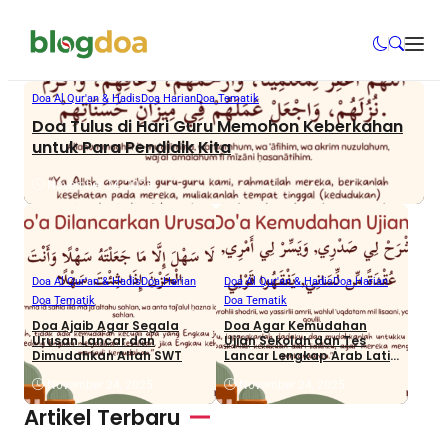
Doa Al Qur'an & Hadis
Doa Harian
Doa Tematik
Doa Tulus di Hari Guru Memohon Keberkahan
untuk Para Pendidik Kita
November 24, 2025
Doa Al Qur'an & Hadis
Doa Harian
Doa Al Qur'an & Hadis
Doa Harian
Doa Tematik
Doa Tematik
Doa Ajaib Agar Segala
Doa Agar Kemudahan
Urusan Lancar dan
Ujian Sekolah dan Tes
Dimudahkan Allah SWT
Lancar Lengkap Arab Latin
Arti
November 24, 2025
November 24, 2025
Artikel Terbaru