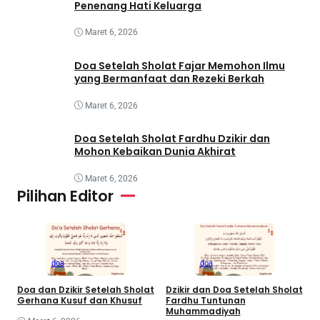
Penenang Hati Keluarga
Maret 6, 2026
Doa Setelah Sholat Fajar Memohon Ilmu
yang Bermanfaat dan Rezeki Berkah
Maret 6, 2026
Doa Setelah Sholat Fardhu Dzikir dan
Mohon Kebaikan Dunia Akhirat
Maret 6, 2026
Pilihan Editor
D
S
K
doa
doa
Doa dan Dzikir Setelah Sholat
Dzikir dan Doa Setelah Sholat
Gerhana Kusuf dan Khusuf
Fardhu Tuntunan
Muhammadiyah