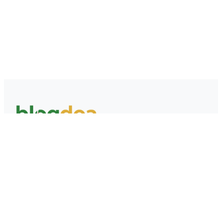
Editorial adalah tema WordPress yang diciptakan khusus untuk
portal berita, majalah dan blog profesional dengan optimasi
yang memastikan website lebih ramah oleh search engine.
Kategori
Doa
Doa Al Qur'an & Hadis
Doa Harian
Doa Tematik
Link Penting