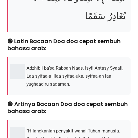
يُغَادِرُ سَقَمًا
🟢 Latin Bacaan Doa doa cepat sembuh
bahasa arab:
Adzhibil ba’sa Rabban Naas, Isyfi Antasy Syaafi,
Laa syifaa-a illaa syifaa-uka, syifaa-an laa
yughaadiru saqaman.
🟢 Artinya Bacaan Doa doa cepat sembuh
bahasa arab:
“Hilangkanlah penyakit wahai Tuhan manusia.