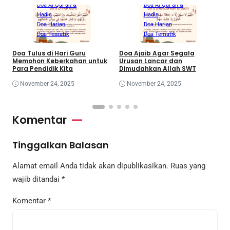
Doa Al Qur'an &
Doa Al Qur'an &
Hadis
Hadis
Doa Harian
Doa Harian
Doa Tematik
Doa Tematik
Doa Tulus di Hari Guru
Doa Ajaib Agar Segala
D
Memohon Keberkahan untuk
Urusan Lancar dan
S
Para Pendidik Kita
Dimudahkan Allah SWT
November 24, 2025
November 24, 2025
Komentar
Tinggalkan Balasan
Alamat email Anda tidak akan dipublikasikan.
Ruas yang
wajib ditandai
*
Komentar
*