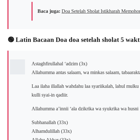
Baca juga:
Doa Setelah Sholat Istikharah Memohon 
🟢 Latin Bacaan Doa doa setelah sholat 5 wakt
Astaghfirullahal ‘adzim (3x)
Allahumma antas salaam, wa minkas salaam, tabaarakta 
Laa ilaha illallah wahdahu laa syariikalah, lahul mul
kulli syai-in qadiir.
Allahumma a’innii ‘ala dzikrika wa syukrika wa husni 
Subhanallah (33x)
Alhamdulillah (33x)
Allahu Akbar (33x)