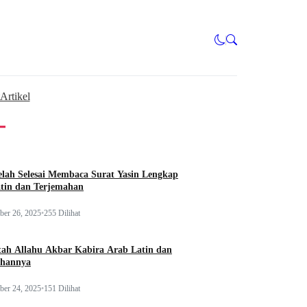
Artikel
elah Selesai Membaca Surat Yasin Lengkap
tin dan Terjemahan
er 26, 2025
•
255 Dilihat
itah Allahu Akbar Kabira Arab Latin dan
ahannya
er 24, 2025
•
151 Dilihat