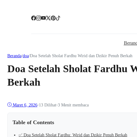
Beran
Beranda
/
doa
/
Doa Setelah Sholat Fardhu Wirid dan Dzikir Penuh Berkah
Doa Setelah Sholat Fardhu W
Berkah
Maret 6, 2026
•
13
Dilihat
•
3 Menit membaca
Table of Contents
✅ Doa Setelah Sholat Fardhu: Wirid dan Dzikir Penuh Berkah