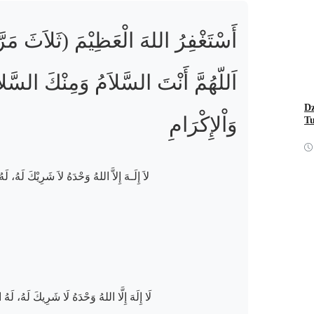
أَسْتَغْفِرُ اللهَ الْعَظِيْمَ (ثَلاَثَ مَ)
اَللّهُمَّ أَنْتَ السَّلاَمُ وَمِنْكَ السَّلاَ
Dz
وَاْلإِكْرَامِ
T
لاَ إِلَـهَ إِلاَّ اللهُ وَحْدَهُ لاَ شَرِيْكَ لَهُ، 
لَا إِلَهَ إِلَّا اللهُ وَحْدَهُ لَا شَرِيكَ لَهُ، لَ