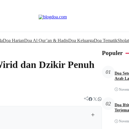
da
Doa Harian
Doa Al Qur’an & Hadis
Doa Keluarga
Doa Tematik
Sholat
Populer
irid dan Dzikir Penuh
01
Doa Set
Arab La
Novemb
Facebook
Twitter
WhatsApp
02
Doa Ift
Terjem
+
Novemb