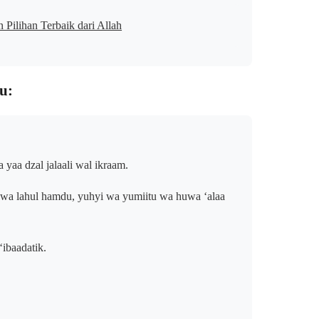
Pilihan Terbaik dari Allah
u:
yaa dzal jalaali wal ikraam.
ku wa lahul hamdu, yuhyi wa yumiitu wa huwa ‘alaa
‘ibaadatik.