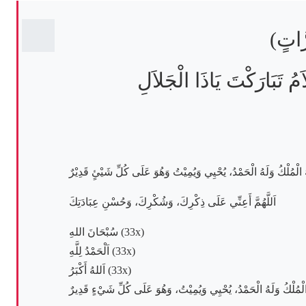
رَّاتٍ
مُ تَبَارَكْتَ يَاذَا الْجَلاَلِ
لَهُ الْمُلْكُ وَلَهُ الْحَمْدُ، يُحْيِي وَيُمِيْتُ وَهُوَ عَلَى كُلِّ شَيْئٍ قَدِيْرٌ
اَللَّهُمَّ أَعِنِّي عَلَى ذِكْرِكَ، وَشُكْرِكَ، وَحُسْنِ عِبَادَتِكَ
سُبْحَانَ اللهِ (33x)
اَلْحَمْدُ لِلَّهِ (33x)
اَللهُ أَكْبَرُ (33x)
هُ الْمُلْكُ وَلَهُ الْحَمْدُ، يُحْيِي وَيُمِيْتُ، وَهُوَ عَلَى كُلِّ شَيْءٍ قَدِيرٌ