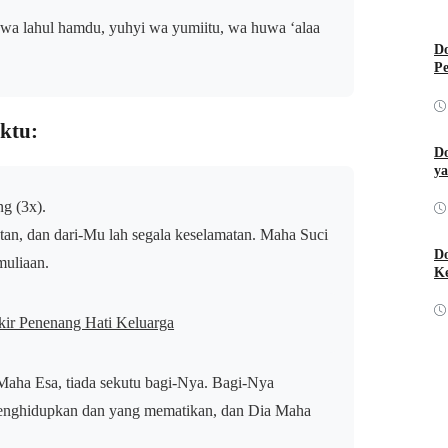
ku wa lahul hamdu, yuhyi wa yumiitu, wa huwa ‘alaa
Do
Pe
aktu:
Do
ya
g (3x).
an, dan dari-Mu lah segala keselamatan. Maha Suci
Do
muliaan.
Ke
kir Penenang Hati Keluarga
 Maha Esa, tiada sekutu bagi-Nya. Bagi-Nya
menghidupkan dan yang mematikan, dan Dia Maha