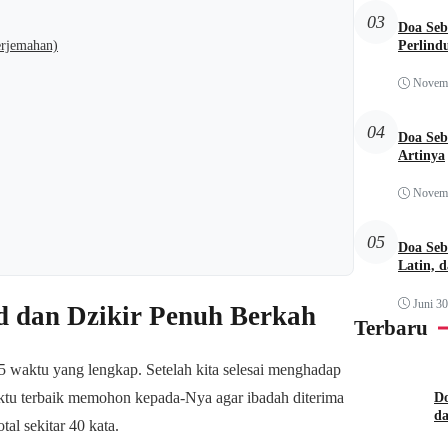
03
Doa Seb
Perlind
erjemahan)
Novemb
04
Doa Seb
Artinya
Novemb
05
Doa Seb
Latin, 
Juni 30
d dan Dzikir Penuh Berkah
Terbaru
 5 waktu yang lengkap. Setelah kita selesai menghadap
waktu terbaik memohon kepada-Nya agar ibadah diterima
Do
d
al sekitar 40 kata.