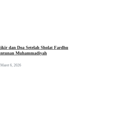
ikir dan Doa Setelah Sholat Fardhu
untunan Muhammadiyah
Maret 6, 2026