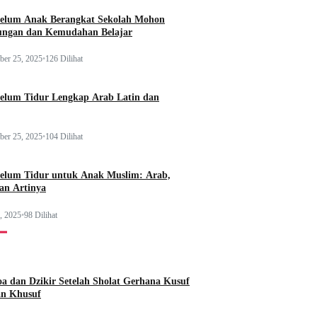
elum Anak Berangkat Sekolah Mohon
ungan dan Kemudahan Belajar
er 25, 2025
•
126 Dilihat
elum Tidur Lengkap Arab Latin dan
er 25, 2025
•
104 Dilihat
elum Tidur untuk Anak Muslim: Arab,
dan Artinya
, 2025
•
98 Dilihat
a dan Dzikir Setelah Sholat Gerhana Kusuf
an Khusuf