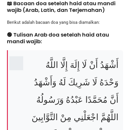
📖 Bacaan doa setelah haid atau mandi
wajib (Arab, Latin, dan Terjemahan)
Berikut adalah bacaan doa yang bisa diamalkan:
🟢 Tulisan Arab doa setelah haid atau
mandi wajib:
أَشْهَدُ أَنْ لَا إِلَهَ إِلَّا اللَّهُ
وَحْدَهُ لَا شَرِيكَ لَهُ وَأَشْهَدُ
أَنَّ مُحَمَّدًا عَبْدُهُ وَرَسُولُهُ
اللَّهُمَّ اجْعَلْنِي مِنْ التَّوَّابِينَ