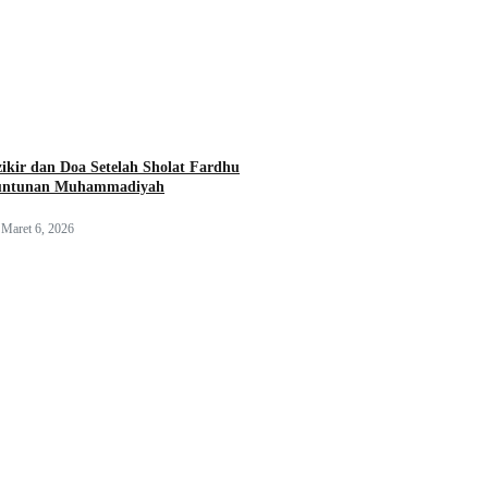
ikir dan Doa Setelah Sholat Fardhu
untunan Muhammadiyah
Maret 6, 2026