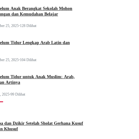
elum Anak Berangkat Sekolah Mohon
ungan dan Kemudahan Belajar
er 25, 2025
•
128 Dilihat
elum Tidur Lengkap Arab Latin dan
er 25, 2025
•
104 Dilihat
elum Tidur untuk Anak Muslim: Arab,
dan Artinya
, 2025
•
99 Dilihat
a dan Dzikir Setelah Sholat Gerhana Kusuf
an Khusuf