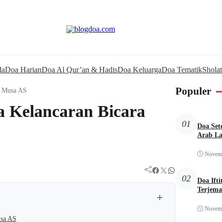
da
Doa Harian
Doa Al Qur’an & Hadis
Doa Keluarga
Doa Tematik
Sholat
Populer
i Musa AS
 Kelancaran Bicara
01
Doa Set
Arab La
Novemb
Facebook
Twitter
WhatsApp
02
Doa Ift
Terjem
+
Novemb
usa AS