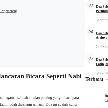
03
Doa Seb
Perlind
 Terjemahan)
Novemb
04
Doa Seb
Artinya
Novemb
05
Doa Seb
Latin, 
Juni 30
lancaran Bicara Seperti Nabi
Terbaru
Do
mah agama, sebuah amalan penting yang dibaca para
d
aikan mudah dipahami jamaah. Doa ini adalah kunci