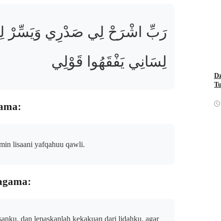
رَبِّ اشْرَحْ لِي صَدْرِي وَيَسِّرْ لِ
لِسَانِي يَفْقَهُوا قَوْلِي
Dz
T
gama:
 min lisaani yafqahuu qawli.
 agama:
nku, dan lepaskanlah kekakuan dari lidahku, agar