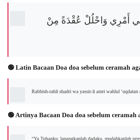
ي أَمْرِي وَاحْلُلْ عُقْدَةً مِنْ
🟢 Latin Bacaan Doa doa sebelum ceramah a
Rabbish-rahli shadri wa yassir-li amri wahlul ‘uqdatan
🟢 Artinya Bacaan Doa doa sebelum ceramah
“Ya Tuhanku, lapangkanlah dadaku, mudahkanlah urusa