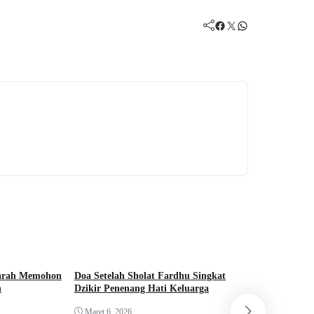
Facebook
Twitter
WhatsApp
kharah Memohon
Doa Setelah Sholat Fardhu Singkat
Doa dan Dzi
h
Dzikir Penenang Hati Keluarga
Amalan Sun
Keluarga
Maret 6, 2026