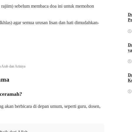
r rajiim) sebelum membaca doa ini untuk memohon
Do
Pe
khlas) agar semua urusan lisan dan hati dimudahkan-
Do
ya
 Arab dan Artinya
Do
gama
Ke
enceramah?
ang akan berbicara di depan umum, seperti guru, dosen,