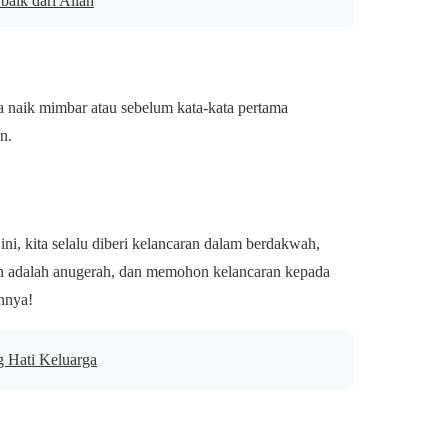
baik dari Allah
da naik mimbar atau sebelum kata-kata pertama
n.
 kita selalu diberi kelancaran dalam berdakwah,
an adalah anugerah, dan memohon kelancaran kepada
nnya!
g Hati Keluarga