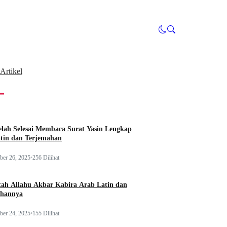
Artikel
elah Selesai Membaca Surat Yasin Lengkap
tin dan Terjemahan
er 26, 2025
•
256 Dilihat
itah Allahu Akbar Kabira Arab Latin dan
ahannya
er 24, 2025
•
155 Dilihat