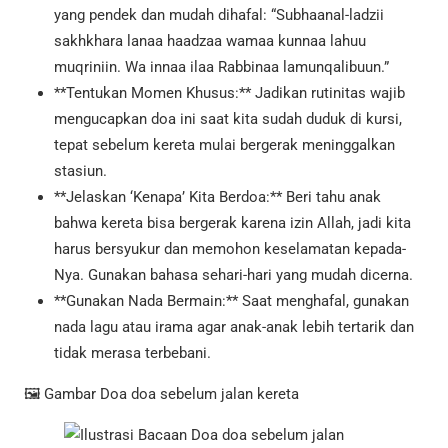
yang pendek dan mudah dihafal: “Subhaanal-ladzii
sakhkhara lanaa haadzaa wamaa kunnaa lahuu
muqriniin. Wa innaa ilaa Rabbinaa lamunqalibuun.”
**Tentukan Momen Khusus:** Jadikan rutinitas wajib
mengucapkan doa ini saat kita sudah duduk di kursi,
tepat sebelum kereta mulai bergerak meninggalkan
stasiun.
**Jelaskan ‘Kenapa’ Kita Berdoa:** Beri tahu anak
bahwa kereta bisa bergerak karena izin Allah, jadi kita
harus bersyukur dan memohon keselamatan kepada-
Nya. Gunakan bahasa sehari-hari yang mudah dicerna.
**Gunakan Nada Bermain:** Saat menghafal, gunakan
nada lagu atau irama agar anak-anak lebih tertarik dan
tidak merasa terbebani.
🖼️ Gambar Doa doa sebelum jalan kereta