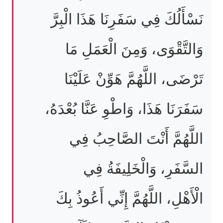
نَسْأَلُكَ فِي سَفَرِنَا هَذَا الْبِرَّ
وَالتَّقْوَى، وَمِنَ الْعَمَلِ مَا
تَرْضَى، اللَّهُمَّ هَوِّنْ عَلَيْنَا
سَفَرَنَا هَذَا، وَاطْوِ عَنَّا بُعْدَهُ،
اللَّهُمَّ أَنْتَ الصَّاحِبُ فِي
السَّفَرِ، وَالْخَلِيفَةُ فِي
الْأَهْلِ، اللَّهُمَّ إِنِّي أَعُوذُ بِكَ