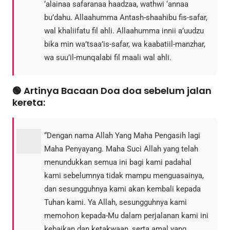
‘alainaa safaranaa haadzaa, wathwi ‘annaa
bu’dahu. Allaahumma Antash-shaahibu fis-safar,
wal khaliifatu fil ahli. Allaahumma innii a’uudzu
bika min wa’tsaa’is-safar, wa kaabatiil-manzhar,
wa suu’il-munqalabi fil maali wal ahli.
🟢 Artinya Bacaan Doa doa sebelum jalan
kereta:
“Dengan nama Allah Yang Maha Pengasih lagi
Maha Penyayang. Maha Suci Allah yang telah
menundukkan semua ini bagi kami padahal
kami sebelumnya tidak mampu menguasainya,
dan sesungguhnya kami akan kembali kepada
Tuhan kami. Ya Allah, sesungguhnya kami
memohon kepada-Mu dalam perjalanan kami ini
kebaikan dan ketakwaan, serta amal yang