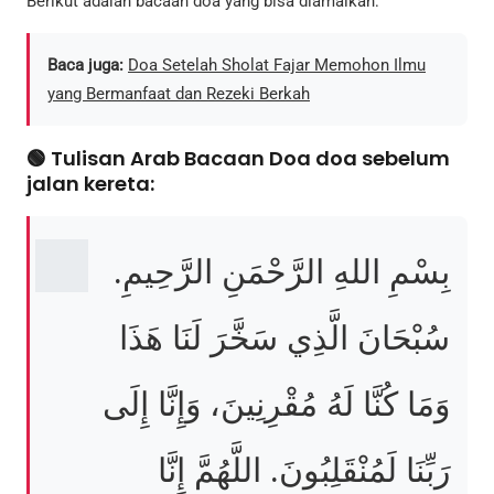
Berikut adalah bacaan doa yang bisa diamalkan:
Baca juga:
Doa Setelah Sholat Fajar Memohon Ilmu
yang Bermanfaat dan Rezeki Berkah
🟢 Tulisan Arab Bacaan Doa doa sebelum
jalan kereta:
بِسْمِ اللهِ الرَّحْمَنِ الرَّحِيمِ.
سُبْحَانَ الَّذِي سَخَّرَ لَنَا هَذَا
وَمَا كُنَّا لَهُ مُقْرِنِينَ، وَإِنَّا إِلَى
رَبِّنَا لَمُنْقَلِبُونَ. اللَّهُمَّ إِنَّا