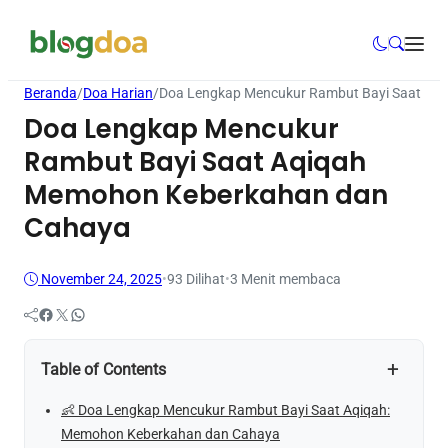
Beranda
/
Doa Harian
/
Doa Lengkap Mencukur Rambut Bayi Saat Aq
Doa Lengkap Mencukur
Rambut Bayi Saat Aqiqah
Memohon Keberkahan dan
Cahaya
November 24, 2025
•
93
Dilihat
•
3 Menit membaca
Facebook
Twitter
WhatsApp
+
Table of Contents
👶 Doa Lengkap Mencukur Rambut Bayi Saat Aqiqah:
Memohon Keberkahan dan Cahaya