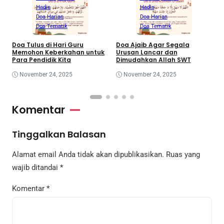
Hadis
Hadis
Doa Harian
Doa Harian
Doa Tematik
Doa Tematik
Doa Tulus di Hari Guru
Doa Ajaib Agar Segala
D
Memohon Keberkahan untuk
Urusan Lancar dan
S
Para Pendidik Kita
Dimudahkan Allah SWT
November 24, 2025
November 24, 2025
Komentar
Tinggalkan Balasan
Alamat email Anda tidak akan dipublikasikan.
Ruas yang
wajib ditandai
*
Komentar
*