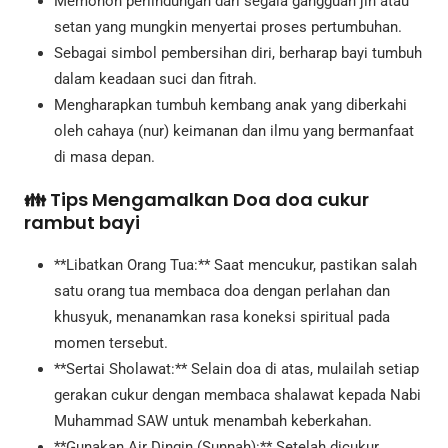
Memohon perlindungan dari segala gangguan jin atau
setan yang mungkin menyertai proses pertumbuhan.
Sebagai simbol pembersihan diri, berharap bayi tumbuh
dalam keadaan suci dan fitrah.
Mengharapkan tumbuh kembang anak yang diberkahi
oleh cahaya (nur) keimanan dan ilmu yang bermanfaat
di masa depan.
👪 Tips Mengamalkan Doa doa cukur
rambut bayi
**Libatkan Orang Tua:** Saat mencukur, pastikan salah
satu orang tua membaca doa dengan perlahan dan
khusyuk, menanamkan rasa koneksi spiritual pada
momen tersebut.
**Sertai Sholawat:** Selain doa di atas, mulailah setiap
gerakan cukur dengan membaca shalawat kepada Nabi
Muhammad SAW untuk menambah keberkahan.
**Gunakan Air Dingin (Sunnah):** Setelah dicukur,