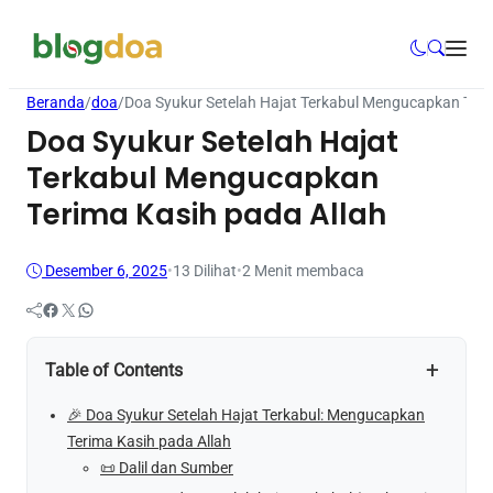
Beranda
/
doa
/
Doa Syukur Setelah Hajat Terkabul Mengucapkan Teri
Doa Syukur Setelah Hajat
Terkabul Mengucapkan
Terima Kasih pada Allah
Desember 6, 2025
•
13
Dilihat
•
2 Menit membaca
Facebook
Twitter
WhatsApp
+
Table of Contents
🎉 Doa Syukur Setelah Hajat Terkabul: Mengucapkan
Terima Kasih pada Allah
📜 Dalil dan Sumber