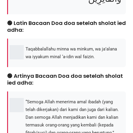
🟢 Latin Bacaan Doa doa setelah sholat ied
adha:
Taqabbalallahu minna wa minkum, wa ja’alana
wa iyyakum minal ‘a-idin wal faizin.
🟢 Artinya Bacaan Doa doa setelah sholat
ied adha:
“Semoga Allah menerima amal ibadah (yang
telah dikerjakan) dari kami dan juga dari kalian.
Dan semoga Allah menjadikan kami dan kalian
termasuk orang-orang yang kembali (kepada
fitrah/suci) dan orang-orang yang beruntung.”