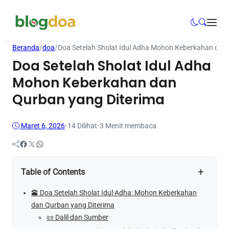
Beranda
/
doa
/
Doa Setelah Sholat Idul Adha Mohon Keberkahan dan
Doa Setelah Sholat Idul Adha
Mohon Keberkahan dan
Qurban yang Diterima
Maret 6, 2026
•
14
Dilihat
•
3 Menit membaca
Facebook
Twitter
WhatsApp
+
Table of Contents
🕋 Doa Setelah Sholat Idul Adha: Mohon Keberkahan
dan Qurban yang Diterima
📜 Dalil dan Sumber