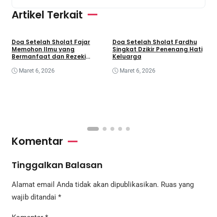
Artikel Terkait
Doa Setelah Sholat Fajar
Doa Setelah Sholat Fardhu
D
Memohon Ilmu yang
Singkat Dzikir Penenang Hati
I
Bermanfaat dan Rezeki
Keluarga
T
Berkah
Maret 6, 2026
Maret 6, 2026
Komentar
Tinggalkan Balasan
Alamat email Anda tidak akan dipublikasikan.
Ruas yang
wajib ditandai
*