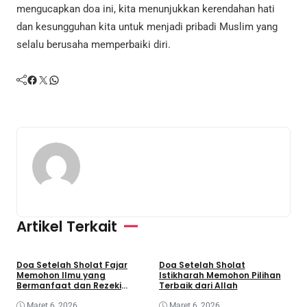
mengucapkan doa ini, kita menunjukkan kerendahan hati
dan kesungguhan kita untuk menjadi pribadi Muslim yang
selalu berusaha memperbaiki diri.
Facebook
Twitter
WhatsApp
Artikel Terkait
Doa Setelah Sholat Fajar
Doa Setelah Sholat
D
Memohon Ilmu yang
Istikharah Memohon Pilihan
S
Bermanfaat dan Rezeki
Terbaik dari Allah
K
Berkah
Maret 6, 2026
Maret 6, 2026