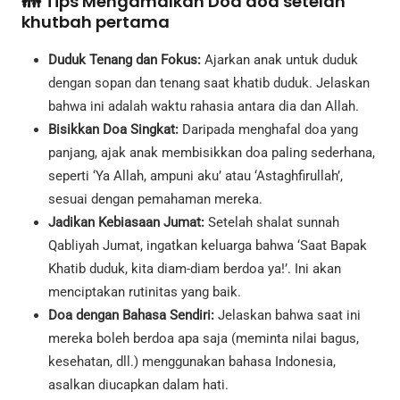
👪 Tips Mengamalkan Doa doa setelah
khutbah pertama
Duduk Tenang dan Fokus:
Ajarkan anak untuk duduk
dengan sopan dan tenang saat khatib duduk. Jelaskan
bahwa ini adalah waktu rahasia antara dia dan Allah.
Bisikkan Doa Singkat:
Daripada menghafal doa yang
panjang, ajak anak membisikkan doa paling sederhana,
seperti ‘Ya Allah, ampuni aku’ atau ‘Astaghfirullah’,
sesuai dengan pemahaman mereka.
Jadikan Kebiasaan Jumat:
Setelah shalat sunnah
Qabliyah Jumat, ingatkan keluarga bahwa ‘Saat Bapak
Khatib duduk, kita diam-diam berdoa ya!’. Ini akan
menciptakan rutinitas yang baik.
Doa dengan Bahasa Sendiri:
Jelaskan bahwa saat ini
mereka boleh berdoa apa saja (meminta nilai bagus,
kesehatan, dll.) menggunakan bahasa Indonesia,
asalkan diucapkan dalam hati.