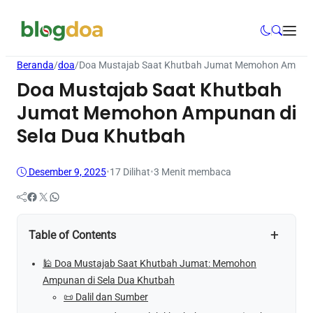
Beranda
/
doa
/
Doa Mustajab Saat Khutbah Jumat Memohon Ampuna
Doa Mustajab Saat Khutbah
Jumat Memohon Ampunan di
Sela Dua Khutbah
Desember 9, 2025
•
17
Dilihat
•
3 Menit membaca
Facebook
Twitter
WhatsApp
+
Table of Contents
🕌 Doa Mustajab Saat Khutbah Jumat: Memohon
Ampunan di Sela Dua Khutbah
📜 Dalil dan Sumber