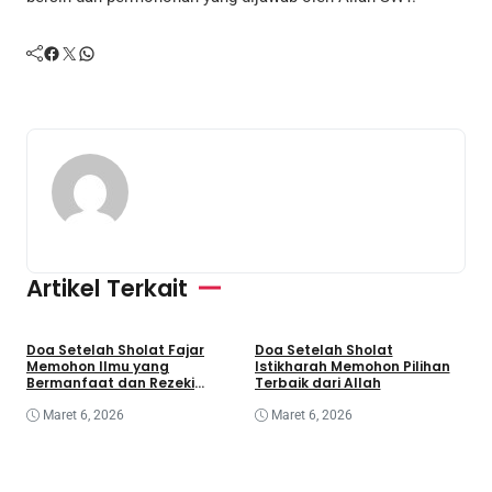
Facebook
Twitter
WhatsApp
Artikel Terkait
Doa Setelah Sholat Fajar
Doa Setelah Sholat
D
Memohon Ilmu yang
Istikharah Memohon Pilihan
S
Bermanfaat dan Rezeki
Terbaik dari Allah
K
Berkah
Maret 6, 2026
Maret 6, 2026